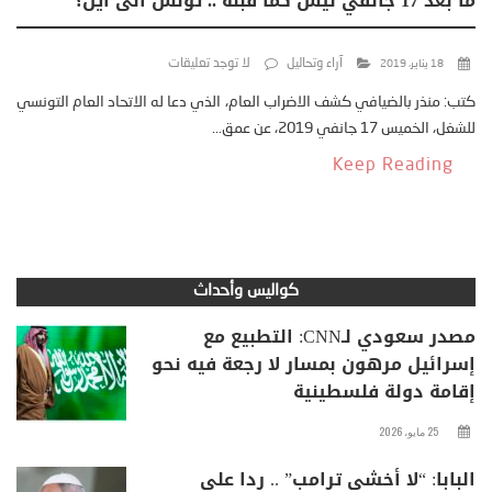
ما بعد 17 جانفي ليس كما قبله .. تونس الى أين؟
آراء وتحاليل
لا توجد تعليقات
18 يناير، 2019
كتب: منذر بالضيافي كشف الاضراب العام، الذي دعا له الاتحاد العام التونسي
للشغل، الخميس 17 جانفي 2019، عن عمق...
Keep Reading
كواليس وأحداث
مصدر سعودي لـCNN: التطبيع مع
إسرائيل مرهون بمسار لا رجعة فيه نحو
إقامة دولة فلسطينية
25 مايو، 2026
البابا: “لا أخشى ترامب” .. ردا على