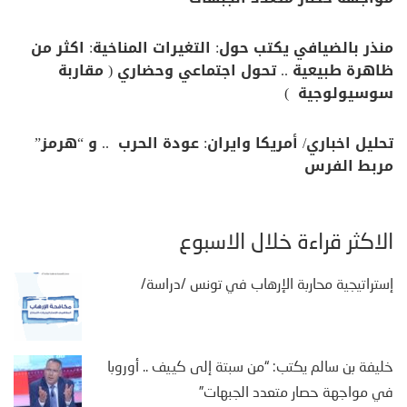
منذر بالضيافي يكتب حول: التغيرات المناخية: اكثر من
ظاهرة طبيعية .. تحول اجتماعي وحضاري ( مقاربة
سوسيولوجية )
تحليل اخباري/ أمريكا وايران: عودة الحرب .. و “هرمز”
مربط الفرس
الأكثر قراءة خلال الأسبوع
إستراتيجية محاربة الإرهاب في تونس /دراسة/
خليفة بن سالم يكتب: “من سبتة إلى كييف .. أوروبا
في مواجهة حصار متعدد الجبهات”