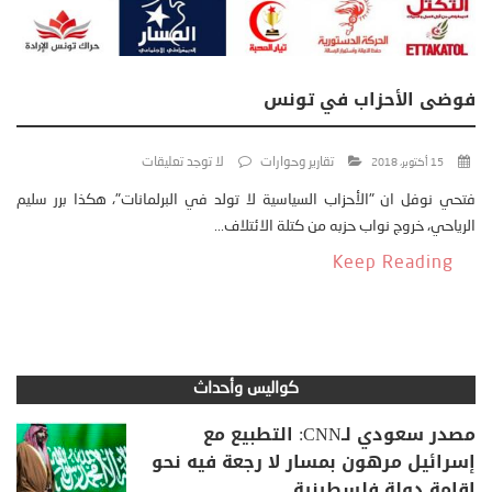
فوضى الأحزاب في تونس
تقارير وحوارات
لا توجد تعليقات
15 أكتوبر، 2018
فتحي نوفل ان "الأحزاب السياسية لا تولد في البرلمانات"، هكذا برر سليم
الرياحي، خروج نواب حزبه من كتلة الائتلاف...
Keep Reading
كواليس وأحداث
مصدر سعودي لـCNN: التطبيع مع
إسرائيل مرهون بمسار لا رجعة فيه نحو
إقامة دولة فلسطينية