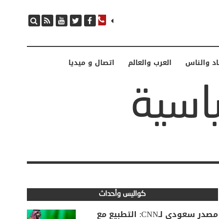
اد والناس
العرب والعالم
اتصال و ميديا
كواليس وأحداث
مصدر سعودي لـCNN: التطبيع مع