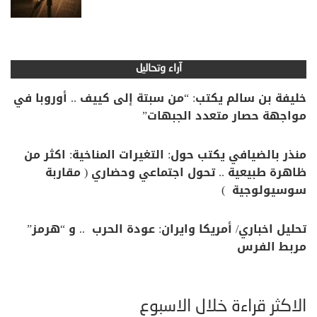
آراء وتحاليل
خليفة بن سالم يكتب: “من سبتة إلى كييف .. أوروبا في
مواجهة حصار متعدد الجبهات”
منذر بالضيافي يكتب حول: التغيرات المناخية: اكثر من
ظاهرة طبيعية .. تحول اجتماعي وحضاري ( مقاربة
سوسيولوجية )
تحليل اخباري/ أمريكا وايران: عودة الحرب .. و “هرمز”
مربط الفرس
الأكثر قراءة خلال الأسبوع