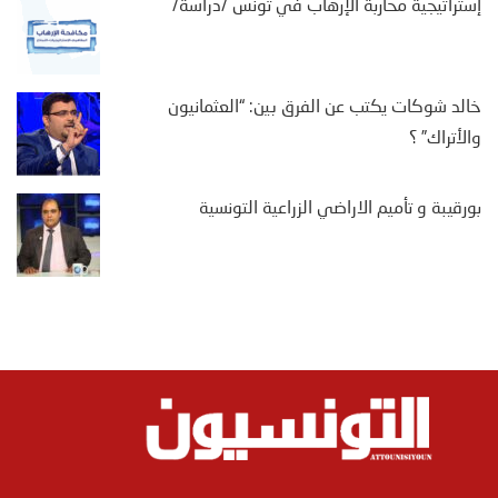
إستراتيجية محاربة الإرهاب في تونس /دراسة/
خالد شوكات يكتب عن الفرق بين: “العثمانيون
والأتراك” ؟
بورقيبة و تأميم الاراضي الزراعية التونسية