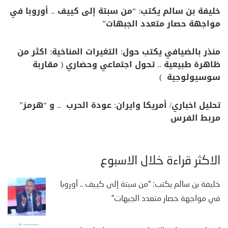
خليفة بن سالم يكتب: “من سبتة إلى كييف .. أوروبا في
مواجهة حصار متعدد الجبهات”
منذر بالضيافي يكتب حول: التغيرات المناخية: اكثر من
ظاهرة طبيعية .. تحول اجتماعي وحضاري ( مقاربة
سوسيولوجية )
تحليل اخباري/ أمريكا وايران: عودة الحرب .. و “هرمز”
مربط الفرس
الأكثر قراءة خلال الأسبوع
خليفة بن سالم يكتب: “من سبتة إلى كييف .. أوروبا
في مواجهة حصار متعدد الجبهات”