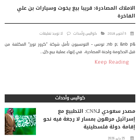
الاملاك المصادرة: قريبا بيع يخوت وسيارات بن علي
الفاخرة
كواليس وأحداث
لا توجد تعليقات
5 أكتوبر، 2018
&nb p; &nb p; تونس – التونسيون تأمل شركة "كروز تورز" المكلفة من
قبل الحكومة ولجنة المصادرة، في إنهاء عملية بيع كل...
Keep Reading
كواليس وأحداث
مصدر سعودي لـCNN: التطبيع مع
إسرائيل مرهون بمسار لا رجعة فيه نحو
إقامة دولة فلسطينية
25 مايو، 2026