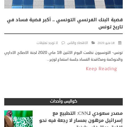
قضية البنك الفرنسي التونسي .. أكبر قضية فساد في
تاريخ تونس
الاقتصاد والناس
لا توجد تعليقات
18 مايو، 2020
تونس- التونسيون نظمت اليوم الاثنين 18 ماي 2020 لجنة الاصلاح الاداري
والحوكمة ومكافحة الفساد جلسة استماع لوزير...
Keep Reading
كواليس وأحداث
مصدر سعودي لـCNN: التطبيع مع
إسرائيل مرهون بمسار لا رجعة فيه نحو