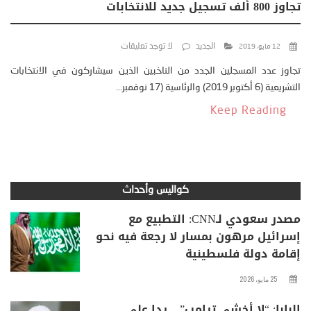
تجاوز 800 ألف تسجيل جديد للانتخابات
الجديد
لا توجد تعليقات
12 مايو، 2019
تجاوز عدد المسجلين الجدد من الناخبين الذين سيشاركون في الانتخابات
التشريعية (6 أكتوبر 2019) والرئاسية (17 نوفمبر...
Keep Reading
كواليس وأحداث
مصدر سعودي لـCNN: التطبيع مع
إسرائيل مرهون بمسار لا رجعة فيه نحو
إقامة دولة فلسطينية
25 مايو، 2026
البابا: “لا أخشى ترامب” .. ردا على