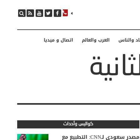
اد والناس
العرب والعالم
اتصال و ميديا
كواليس وأحداث
مصدر سعودي لـCNN: التطبيع مع