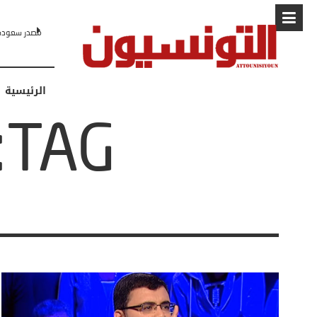
مصدر سعودي لـCNN: التطبيع مع إسرائيل مرهون بمسار لا رجعة فيه نحو 
الرئيسية
TAG: الجمهورية الثانية