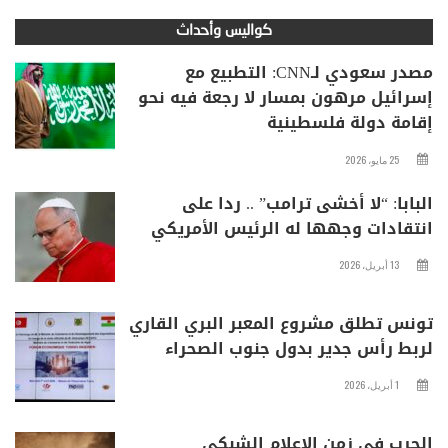
كواليس وأحداث
مصدر سعودي لـCNN: التطبيع مع
إسرائيل مرهون بمسار لا رجعة فيه نحو
إقامة دولة فلسطينية
25 مايو، 2026
البابا: “لا أخشى ترامب” .. ردا على
انتقادات وجهها له الرئيس الأمريكي
13 أبريل، 2026
تونس تطلق مشروع المعبر البري القاري
لربط رأس جدير بدول جنوب الصحراء
1 أبريل، 2026
الحرب في زمن الإعلام الشبكي