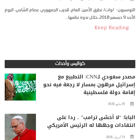
التونسيون- /وات/ تطرق الأمين العام، للحزب الجمهوري عصام الشّابي، اليوم
الأحد 9 ديسمبر 2018، خلال ندوة نظمها...
Keep Reading
كواليس وأحداث
مصدر سعودي لـCNN: التطبيع مع
إسرائيل مرهون بمسار لا رجعة فيه نحو
إقامة دولة فلسطينية
25 مايو، 2026
البابا: “لا أخشى ترامب” .. ردا على
انتقادات وجهها له الرئيس الأمريكي
13 أبريل، 2026