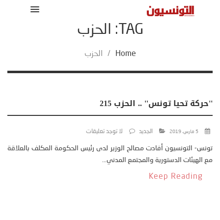
TAG: الحزب
Home
/
الحزب
''حركة تحيا تونس'' .. الحزب 215
الجديد
لا توجد تعليقات
5 مارس، 2019
تونس- التونسيون أفادت مصالح الوزير لدى رئيس الحكومة المكلف بالعلاقة
مع الهيئات الدستورية والمجتمع المدني...
Keep Reading