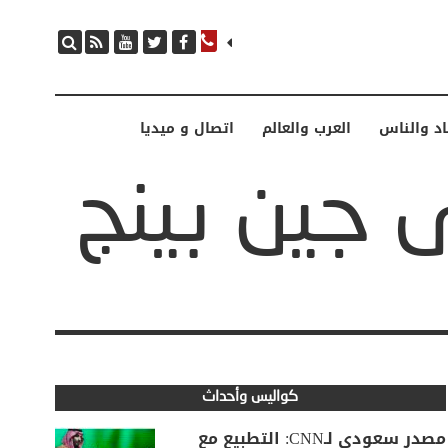
اد والناس
العرب والعالم
اتصال و ميديا
كواليس وأحداث
مصدر سعودي لـCNN: التطبيع مع