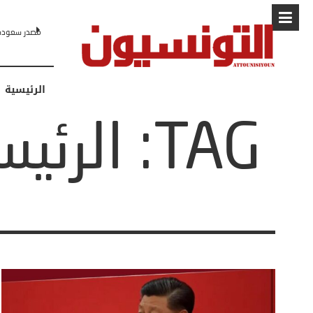
مصدر سعودي لـCNN: التطبيع مع إسرائيل مرهون بمسار لا رجعة فيه نحو 
الرئيسية
TAG: الرئيس الصينى شى جين بينج