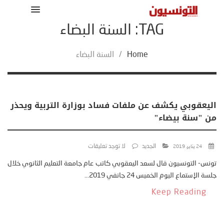
TAG: السنة البضاء
Home
/
السنة البضاء
اليعقوبي يكشف عن ملفات فساد بوزارة التربية ويحذر
من "سنة بيضاء"
الجديد
لا توجد تعليقات
24 يناير، 2019
تونس- التونسيون قال لسعد اليعقوبي كاتب عام جامعة التعليم الثانوي خلال
جلسة الإستماع اليوم الخميس 24 جانفي 2019...
Keep Reading