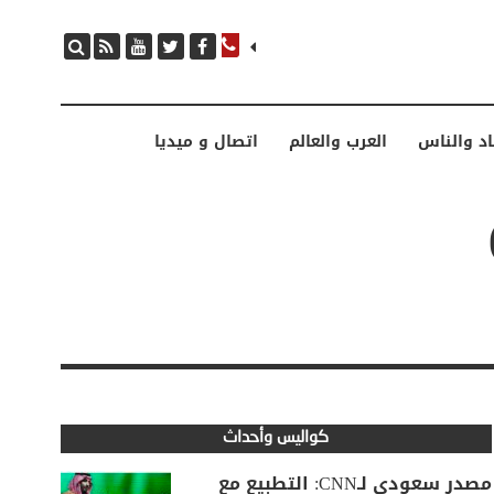
اد والناس
العرب والعالم
اتصال و ميديا
كواليس وأحداث
مصدر سعودي لـCNN: التطبيع مع