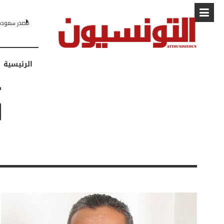
مصدر سعودي لـCNN: التطبيع مع إسرائيل مرهون بمسار لا رجعة فيه نحو 
الرئيسية
G