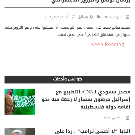
آراء وتحاليل
لا توجد تعليقات
7 نوفمبر، 2018
محمد صالح مجيّد هل أمسى قدر التونسيين أن يعيشوا على وقع التزوير كلّما
هبّوا إلى استحقاق انتخابي؟ على مدى نصف...
Keep Reading
كواليس وأحداث
مصدر سعودي لـCNN: التطبيع مع
إسرائيل مرهون بمسار لا رجعة فيه نحو
إقامة دولة فلسطينية
25 مايو، 2026
البابا: “لا أخشى ترامب” .. ردا على