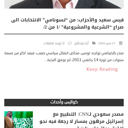
قيس سعيد والأحزاب: من “تسونامي” الانتخابات الى
صراع “الشرعية والمشروعية” /1 من 2/
آراء وتحاليل
لا توجد تعليقات
17 مايو، 2020
منذر بالضيافي تواجه تونس، مخاض انتقال سياسي صعب، فبعد اكثر من تسعة
سنوات من ثورة 14 جانفي 2011، لم توفق النخبة...
Keep Reading
كواليس وأحداث
مصدر سعودي لـCNN: التطبيع مع
إسرائيل مرهون بمسار لا رجعة فيه نحو