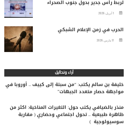
لربط رأس جدير بدول جنوب الصحراء
1 أبريل، 2026
الحرب في زمن الإعلام الشبكي
17 مارس، 2026
آراء وتحاليل
خليفة بن سالم يكتب: “من سبتة إلى كييف .. أوروبا في
مواجهة حصار متعدد الجبهات”
منذر بالضيافي يكتب حول: التغيرات المناخية: اكثر من
ظاهرة طبيعية .. تحول اجتماعي وحضاري ( مقاربة
سوسيولوجية )