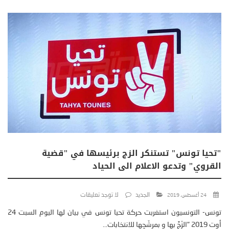
"تحيا تونس" تستنكر الزج برئيسها في "قضية
القروي" وتدعو الاعلام الى الحياد
الجديد
لا توجد تعليقات
24 أغسطس، 2019
تونس- التونسيون استغربت حركة تحيا تونس في بيان لها اليوم السبت 24
أوت 2019 "الزّجَّ بها و بمرشّحِها للانتخابات...