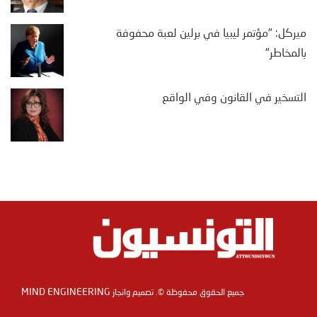
ميركل: "مؤتمر ليبيا في برلين لعبة محفوفة
بالمخاطر"
التسخير في القانون وفي الواقع
MIND ENGINEERING
جميع الحقوق محفوظة ©. تصميم وانجاز