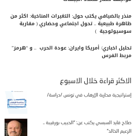
منذر بالضيافي يكتب حول: التغيرات المناخية: اكثر من
ظاهرة طبيعية .. تحول اجتماعي وحضاري ( مقاربة
سوسيولوجية )
تحليل اخباري/ أمريكا وايران: عودة الحرب .. و “هرمز”
مربط الفرس
الأكثر قراءة خلال الأسبوع
إستراتيجية محاربة الإرهاب في تونس /دراسة/
صلاح قايد السبسي يكتب عن: “الحبيب بورقيبة ..
الزعيم الخالد”