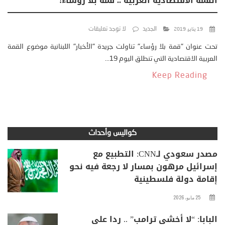
القمة الاقتصادية العربية .. قمة بلا رؤساء!
الجديد
لا توجد تعليقات
19 يناير، 2019
تحت عنوان "قمة بلا رؤساء" تناولت جريدة "الأخبار" اللبنانية موضوع القمة
العربية الاقتصادية التي تنطلق اليوم 19...
Keep Reading
كواليس وأحداث
مصدر سعودي لـCNN: التطبيع مع
إسرائيل مرهون بمسار لا رجعة فيه نحو
إقامة دولة فلسطينية
25 مايو، 2026
البابا: “لا أخشى ترامب” .. ردا على