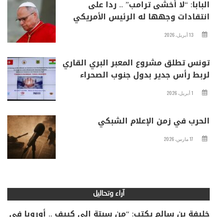
البابا: “لا أخشى ترامب” .. ردا على
انتقادات وجهها له الرئيس الأمريكي
13 أبريل، 2026
تونس تطلق مشروع المعبر البري القاري
لربط رأس جدير بدول جنوب الصحراء
1 أبريل، 2026
الحرب في زمن الإعلام الشبكي
17 مارس، 2026
آراء وتحاليل
خليفة بن سالم يكتب: “من سبتة إلى كييف .. أوروبا في