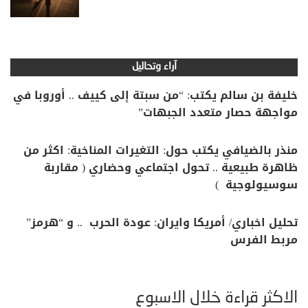
آراء وتحاليل
خليفة بن سالم يكتب: “من سبتة إلى كييف .. أوروبا في
مواجهة حصار متعدد الجبهات”
منذر بالضيافي يكتب حول: التغيرات المناخية: اكثر من
ظاهرة طبيعية .. تحول اجتماعي وحضاري ( مقاربة
سوسيولوجية )
تحليل اخباري/ أمريكا وايران: عودة الحرب .. و “هرمز”
مربط الفرس
الأكثر قراءة خلال الأسبوع