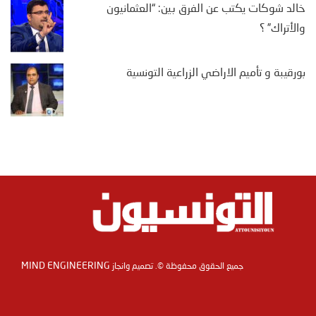
خالد شوكات يكتب عن الفرق بين: “العثمانيون
والأتراك” ؟
بورقيبة و تأميم الاراضي الزراعية التونسية
MIND ENGINEERING
جميع الحقوق محفوظة ©. تصميم وانجاز