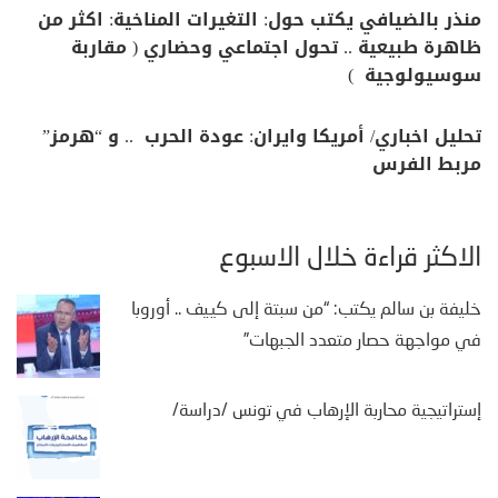
منذر بالضيافي يكتب حول: التغيرات المناخية: اكثر من
ظاهرة طبيعية .. تحول اجتماعي وحضاري ( مقاربة
سوسيولوجية )
تحليل اخباري/ أمريكا وايران: عودة الحرب .. و “هرمز”
مربط الفرس
الأكثر قراءة خلال الأسبوع
خليفة بن سالم يكتب: “من سبتة إلى كييف .. أوروبا
في مواجهة حصار متعدد الجبهات”
إستراتيجية محاربة الإرهاب في تونس /دراسة/