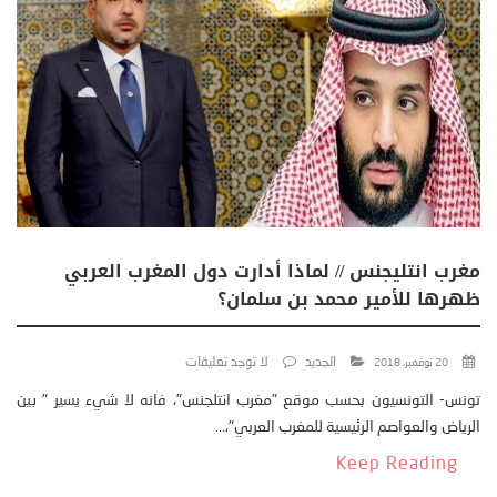
مغرب انتليجنس // لماذا أدارت دول المغرب العربي
ظهرها للأمير محمد بن سلمان؟
الجديد
لا توجد تعليقات
20 نوفمبر، 2018
تونس- التونسيون بحسب موقع "مغرب انتلجنس"، فانه لا شيء يسير " بين
الرياض والعواصم الرئيسية للمغرب العربي"،...
Keep Reading