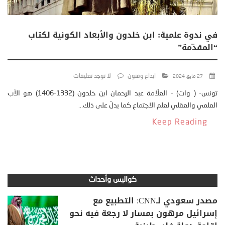
في ندوة علمية: ابن خلدون والأبعاد الكونية لكتاب
“المقدّمة”
ابداع وفنون
لا توجد تعليقات
27 مايو، 2024
تونس- ( وات) - العلّامة عبد الرحمان ابن خلدون (1332-1406) هو الأب
العلمي والعقلي لعلم الاجتماع كما يدلّ على ذلك...
Keep Reading
كواليس وأحداث
مصدر سعودي لـCNN: التطبيع مع
إسرائيل مرهون بمسار لا رجعة فيه نحو