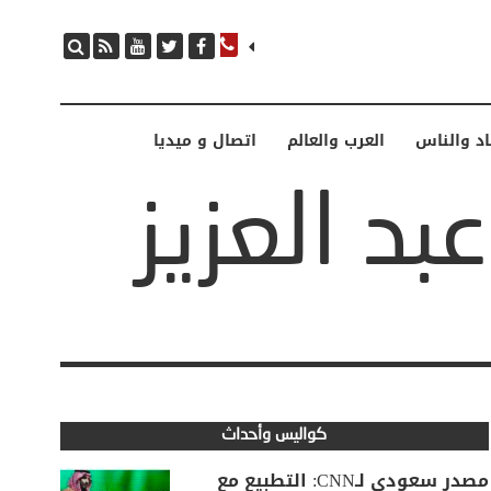
اد والناس
العرب والعالم
اتصال و ميديا
كواليس وأحداث
مصدر سعودي لـCNN: التطبيع مع