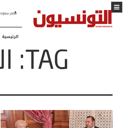
مصدر سعودي لـCNN: التطبيع مع إسرائيل مرهون بمسار لا رجعة فيه نحو 
الرئيسية
TAG: الملك محمد السادس