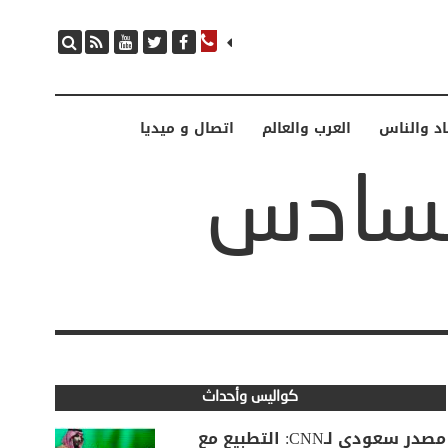
اد والناس
العرب والعالم
اتصال و ميديا
كواليس وأحداث
مصدر سعودي لـCNN: التطبيع مع