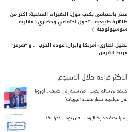
منذر بالضيافي يكتب حول: التغيرات المناخية: اكثر من
ظاهرة طبيعية .. تحول اجتماعي وحضاري ( مقاربة
سوسيولوجية )
تحليل اخباري/ أمريكا وايران: عودة الحرب .. و “هرمز”
مربط الفرس
الأكثر قراءة خلال الأسبوع
خليفة بن سالم يكتب: “من سبتة إلى كييف .. أوروبا
في مواجهة حصار متعدد الجبهات”
إستراتيجية محاربة الإرهاب في تونس /دراسة/