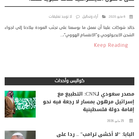
آراء وتحاليل
لا توجد تعليقات
6 مايو، 2020
خالد شوكات علينا أن نعمل ما بوسعنا على تجنّب العودة ببلادنا إلى اجواء
الشحن الايديولوجي و"الانقسام الهووي"،...
Keep Reading
كواليس وأحداث
مصدر سعودي لـCNN: التطبيع مع
إسرائيل مرهون بمسار لا رجعة فيه نحو
إقامة دولة فلسطينية
25 مايو، 2026
البابا: “لا أخشى ترامب” .. ردا على