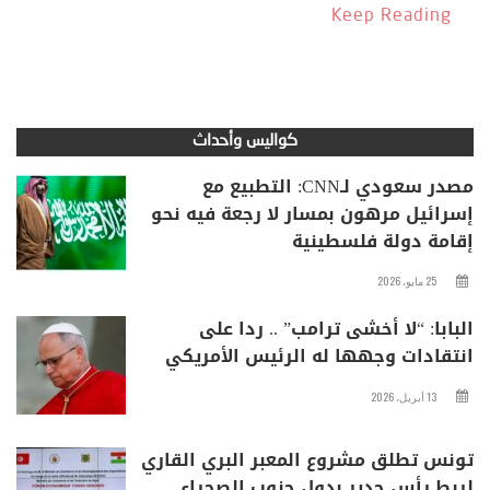
Keep Reading
كواليس وأحداث
مصدر سعودي لـCNN: التطبيع مع
إسرائيل مرهون بمسار لا رجعة فيه نحو
إقامة دولة فلسطينية
25 مايو، 2026
البابا: “لا أخشى ترامب” .. ردا على
انتقادات وجهها له الرئيس الأمريكي
13 أبريل، 2026
تونس تطلق مشروع المعبر البري القاري
لربط رأس جدير بدول جنوب الصحراء