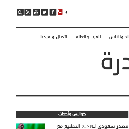
اد والناس
العرب والعالم
اتصال و ميديا
كواليس وأحداث
مصدر سعودي لـCNN: التطبيع مع