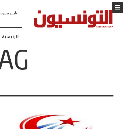
مصدر سعودي لـCNN: التطبيع مع إسرائيل مرهون بمسار لا رجعة فيه نحو 
الرئيسية
TAG: حزب الم