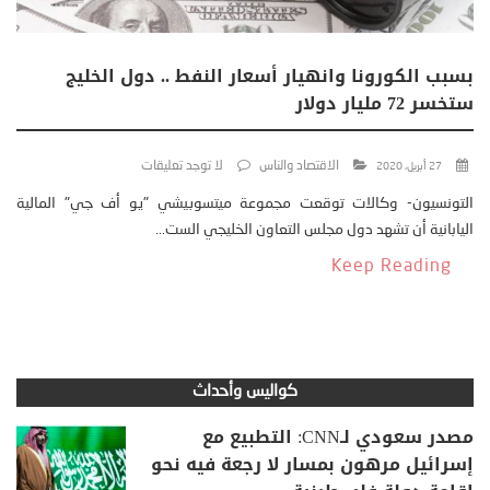
بسبب الكورونا وانهيار أسعار النفط .. دول الخليج
ستخسر 72 مليار دولار
الاقتصاد والناس
لا توجد تعليقات
27 أبريل، 2020
التونسيون- وكالات توقعت مجموعة ميتسوبيشي "يو أف جي" المالية
اليابانية أن تشهد دول مجلس التعاون الخليجي الست...
Keep Reading
كواليس وأحداث
مصدر سعودي لـCNN: التطبيع مع
إسرائيل مرهون بمسار لا رجعة فيه نحو