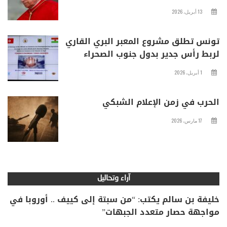
13 أبريل، 2026
تونس تطلق مشروع المعبر البري القاري
لربط رأس جدير بدول جنوب الصحراء
1 أبريل، 2026
الحرب في زمن الإعلام الشبكي
17 مارس، 2026
آراء وتحاليل
خليفة بن سالم يكتب: “من سبتة إلى كييف .. أوروبا في
مواجهة حصار متعدد الجبهات”