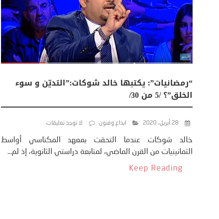
“رمضانيات”: يكتبها خالد شوكات:”التديّن و سوء
الخلق”؟ /5 من 30/
28 أبريل، 2020
ابداع وفنون
لا توجد تعليقات
خالد شوكات عندما التحقت بمعهد المكناسي أواسط
الثمانينيات من القرن الماضي، لمتابعة دراستي الثانوية، إذ لم...
Keep Reading