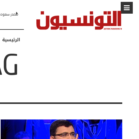
مصدر سعودي لـCNN: التطبيع مع إسرائيل مرهون بمسار لا رجعة فيه نحو 
الرئيسية
TAG: س