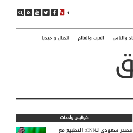
اد والناس
العرب والعالم
اتصال و ميديا
كواليس وأحداث
مصدر سعودي لـCNN: التطبيع مع