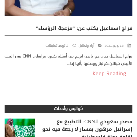
فراج اسماعيل يكتب عن: “مزعجة الرؤساء”
آراء وتحاليل
لا توجد تعليقات
18 يونيو، 2021
فراج اسماعيل حتى جو بايدن انزعج من أسئلة كبيرة مراسلي CNN في البيت
الأبيض كيتلان كولينز ووصفها بأنها إذا...
Keep Reading
كواليس وأحداث
مصدر سعودي لـCNN: التطبيع مع
إسرائيل مرهون بمسار لا رجعة فيه نحو
إقامة دولة فلسطينية