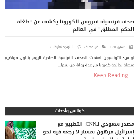
صحف فرنسية: فيروس الكورونا يكشف عن “طغاة
الحكم المطلق” في العالم
غير مصنف
لا توجد تعليقات
6 مايو، 2020
تونس- التونسيون اهتمت الصحف الفرنسية الصادرة اليوم بتناول مواضيع
متصلة بجائحة كورونا من عدة زوايا، من بينها...
Keep Reading
كواليس وأحداث
مصدر سعودي لـCNN: التطبيع مع
إسرائيل مرهون بمسار لا رجعة فيه نحو