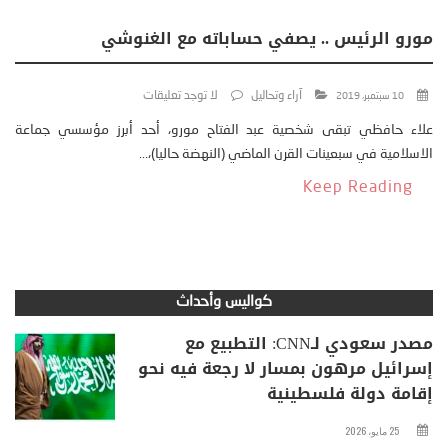
مورو الرئيس .. يصفي حساباته مع الغنوشي
آراء وتحاليل
لا توجد تعليقات
10 سبتمبر، 2019
علاء حافظي تبقى شخصية عبد الفتاح مورو، أحد أبرز مؤسسي جماعة
الاسلامية في سبعينات القرن الماضي (النهضة حاليا)،...
Keep Reading
كواليس وأحداث
مصدر سعودي لـCNN: التطبيع مع
إسرائيل مرهون بمسار لا رجعة فيه نحو
إقامة دولة فلسطينية
25 مايو، 2026