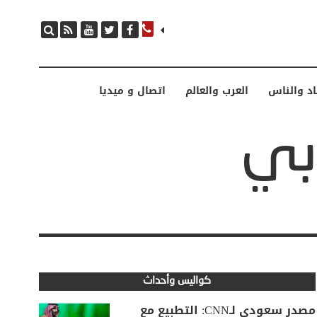
اد والناس
العرب والعالم
اتصال و ميديا
كواليس وأحداث
مصدر سعودي لـCNN: التطبيع مع