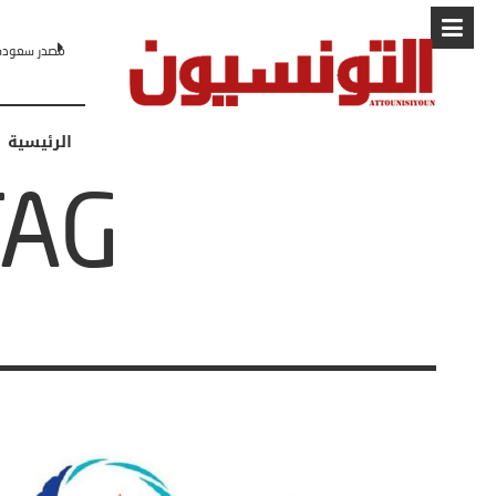
مصدر سعودي لـCNN: التطبيع مع إسرائيل مرهون بمسار لا رجعة فيه نحو 
الرئيسية
TAG: عصام ال