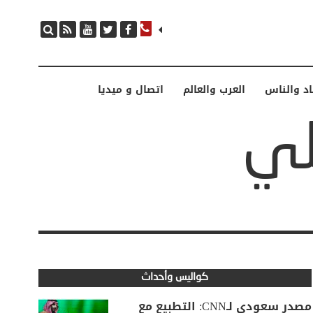
اد والناس
العرب والعالم
اتصال و ميديا
كواليس وأحداث
مصدر سعودي لـCNN: التطبيع مع