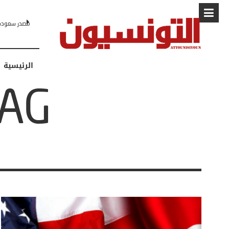
البابا: “لا أخشى ترامب” .. ردا على انتقادات وجهها له الرئيس الأمريكي
الرئيسية
TAG: علي ا