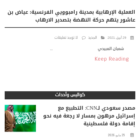
العملية الإرهابية بمدينة رامبوويي الفرنسية: عياض بن
عاشور يتهم حركة النهضة بتصدير الارهاب
الجديد
لا توجد تعليقات
29 أبريل، 2021
شعبان العبيدي ...
Keep Reading
كواليس وأحداث
مصدر سعودي لـCNN: التطبيع مع
إسرائيل مرهون بمسار لا رجعة فيه نحو
إقامة دولة فلسطينية
25 مايو، 2026