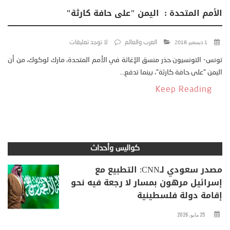
الأمم المتحدة : اليمن "على حافة كارثة"
العرب والعالم
لا توجد تعليقات
1 ديسمبر، 2018
تونس- التونسيون حذر منسق الإغاثة في الأمم المتحدة، مارك لوكوك، من أن
اليمن "على حافة كارثة"، بينما تدفع...
Keep Reading
كواليس وأحداث
مصدر سعودي لـCNN: التطبيع مع
إسرائيل مرهون بمسار لا رجعة فيه نحو
إقامة دولة فلسطينية
25 مايو، 2026