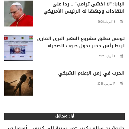
البابا: “لا أخشى ترامب” .. ردا على
انتقادات وجهها له الرئيس الأمريكي
13 أبريل، 2026
تونس تطلق مشروع المعبر البري القاري
لربط رأس جدير بدول جنوب الصحراء
1 أبريل، 2026
الحرب في زمن الإعلام الشبكي
17 مارس، 2026
آراء وتحاليل
خليفة بن سالم يكتب: “من سبتة إلى كييف .. أوروبا في