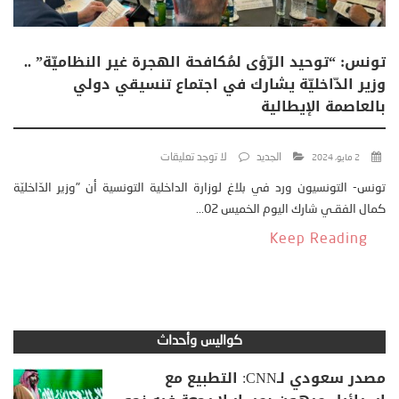
تونس: “توحيد الرّؤى لمُكافحة الهجرة غير النظاميّة” ..
وزير الدّاخليّة يشارك في اجتماع تنسيقي دولي
بالعاصمة الإيطالية
الجديد
لا توجد تعليقات
2 مايو، 2024
تونس- التونسيون ورد في بلاغ لوزارة الداخلية التونسية أن "وزير الدّاخليّة
كمال الفقـي شارك اليوم الخميس 02...
Keep Reading
كواليس وأحداث
مصدر سعودي لـCNN: التطبيع مع