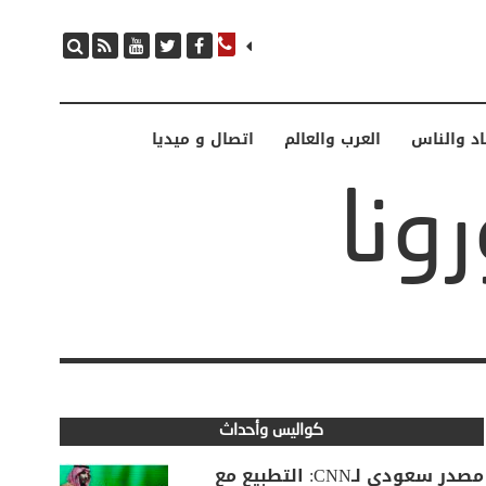
اد والناس
العرب والعالم
اتصال و ميديا
كواليس وأحداث
مصدر سعودي لـCNN: التطبيع مع