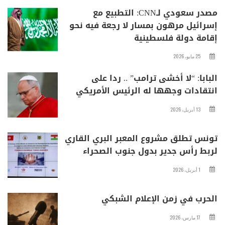
مصدر سعودي لـCNN: التطبيع مع
إسرائيل مرهون بمسار لا رجعة فيه نحو
إقامة دولة فلسطينية
25 مايو، 2026
البابا: “لا أخشى ترامب” .. ردا على
انتقادات وجهها له الرئيس الأمريكي
13 أبريل، 2026
تونس تطلق مشروع المعبر البري القاري
لربط رأس جدير بدول جنوب الصحراء
1 أبريل، 2026
الحرب في زمن الإعلام الشبكي
17 مارس، 2026