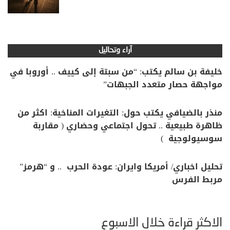
آراء وتحاليل
خليفة بن سالم يكتب: “من سبتة إلى كييف .. أوروبا في
مواجهة حصار متعدد الجبهات”
منذر بالضيافي يكتب حول: التغيرات المناخية: اكثر من
ظاهرة طبيعية .. تحول اجتماعي وحضاري ( مقاربة
سوسيولوجية )
تحليل اخباري/ أمريكا وايران: عودة الحرب .. و “هرمز”
مربط الفرس
الأكثر قراءة خلال الأسبوع