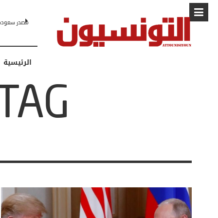
البابا: “لا أخشى تر
الرئيسية
TAG: واشنطن بوس