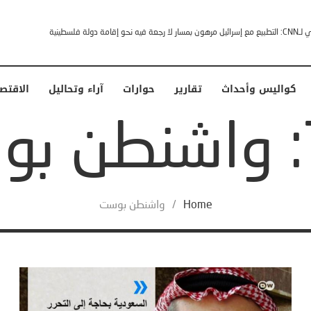
امب” .. ردا على انتقادات وجهها له الرئيس الأمريكي
كواليس وأحداث
تقارير
حوارات
آراء وتحاليل
الاقتص
ت
Home
/
واشنطن بوست