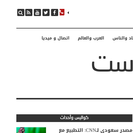
مصدر سعودي لـCNN: التطبيع مع إسرائيل مرهون بمسار لا رجعة فيه نحو إقامة دولة فلسطينية
اد والناس
العرب والعالم
اتصال و ميديا
كواليس وأحداث
مصدر سعودي لـCNN: التطبيع مع