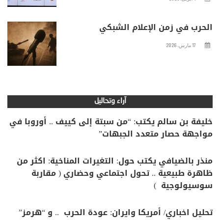
الحرب في زمن الإعلام الشبكي
17 مارس، 2026
آراء وتحاليل
خليفة بن سالم يكتب: “من سبتة إلى كييف .. أوروبا في
مواجهة حصار متعدد الجبهات”
منذر بالضيافي يكتب حول: التغيرات المناخية: اكثر من
ظاهرة طبيعية .. تحول اجتماعي وحضاري ( مقاربة
سوسيولوجية )
تحليل اخباري/ أمريكا وايران: عودة الحرب .. و “هرمز”