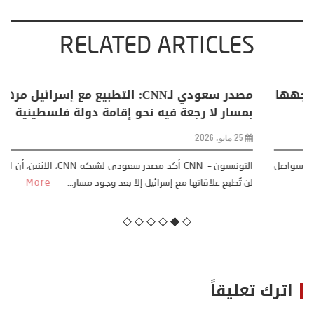
RELATED ARTICLES
البابا: “لا أخشى ترامب” .. ردا على انتقادات وجهها
له الرئيس الأمريكي
13 أبريل، 2026
قال البابا لاون الرابع عشر إنه “لا يخشى” إدارة ترامب، وإنه سيواصل
معارضته للحرب، وذلك بعد أن شنّ الرئيس الأم...
More
اترك تعليقاً