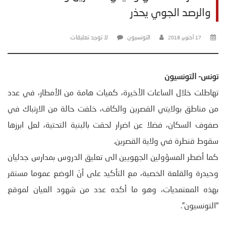
والرصد الجوي يحذر
التونسيون
لا توجد تعليقات
17 أكتوبر، 2018
تونس- التونسيون
تهاطلت خلال الساعات الأخيرة، كميات هامة من الأمطار، في عدد
من مناطق بولايتي القصرين والكاف، خلفت حالة من الارتباك في
صفوف السكان، فضلا عن اضرار لحقت بالبنية التحتية، لعل ابرزها
سقوط قنطرة في ولاية القصرين.
كما أضطر المسؤولين الجهويين الى تعليق الدروس بمدارس جدليان
وحيدرة والقلعة الخصبة، مع التأكيد على أنّ الوضع عموما مستقر
بهذه المعتمديات، وهو ما أكده عدد من شهود العيان لموقع
“التونسيون”.