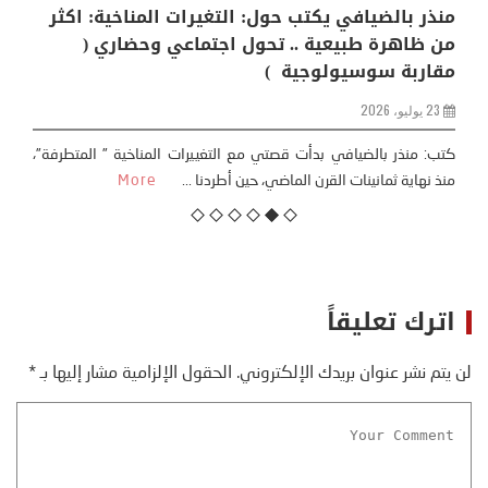
منذر بالضيافي يكتب حول: التغيرات المناخية: اكثر
من ظاهرة طبيعية .. تحول اجتماعي وحضاري (
مقاربة سوسيولوجية )
23 يوليو، 2026
كتب: منذر بالضيافي بدأت قصتي مع التغييرات المناخية ” المتطرفة”،
منذ نهاية ثمانينات القرن الماضي، حين أطردنا ...
More
اترك تعليقاً
لن يتم نشر عنوان بريدك الإلكتروني.
الحقول الإلزامية مشار إليها بـ
*