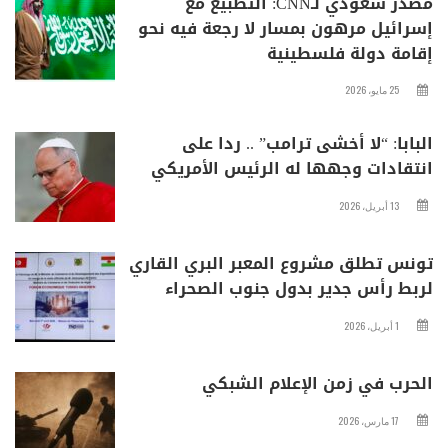
مصدر سعودي لـCNN: التطبيع مع
إسرائيل مرهون بمسار لا رجعة فيه نحو
إقامة دولة فلسطينية
25 مايو، 2026
البابا: “لا أخشى ترامب” .. ردا على
انتقادات وجهها له الرئيس الأمريكي
13 أبريل، 2026
تونس تطلق مشروع المعبر البري القاري
لربط رأس جدير بدول جنوب الصحراء
1 أبريل، 2026
الحرب في زمن الإعلام الشبكي
17 مارس، 2026