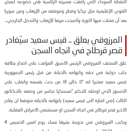
النقطة السوداء التي رافقت مسيرته الرئاسية هي خضوعه لبعض
القوى الإقليمية مثل تركيا وقطر وموقفه من الإرهاب ومن سوريا
بعد أن فشلت فيها الثورة وأصبحت مرتعا للإرهاب والتدخل الخارجي…
المرزوقي يعلق .. قيس سعيد سيُغادر
قصر قرطاج في اتجاه السجن
علق المنصف المرزوقي الرئيس الاسبق المؤقت على اصدار بطاقة
جلب دولية في حقه واتهامه بالخيانة من قبل رئيس الجمهورية
قيس سعيد معتبرا انه “لا خائن الا من حنث بقسمه وانقلب على
الدستور الذي اوصله للحكم “مستنكرا تجاسر من وصفه بالدكتاتور
الثالث (في اشارة الى قيس سعيد) باتهامه بالخيانة متوقعا ان يغادر
الاخير قصر قرطاج في اتجاه السجن او مستشفى الامراض العقلية.
وكتب المرزوقي في تدوينة نشرها مساء يوم امس الخميس 4