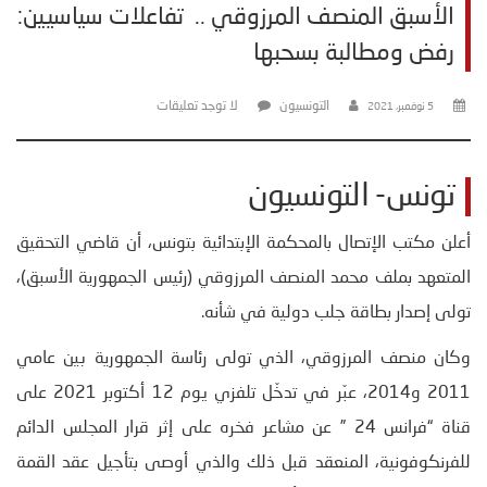
الأسبق المنصف المرزوقي .. تفاعلات سياسيين:
رفض ومطالبة بسحبها
التونسيون
لا توجد تعليقات
5 نوفمبر، 2021
تونس- التونسيون
أعلن مكتب الإتصال بالمحكمة الإبتدائية بتونس، أن قاضي التحقيق
المتعهد بملف محمد المنصف المرزوقي (رئيس الجمهورية الأسبق)،
تولى إصدار بطاقة جلب دولية في شأنه.
وكان منصف المرزوقي، الذي تولى رئاسة الجمهورية بين عامي
2011 و2014، عبّر في تدخّل تلفزي يوم 12 أكتوبر 2021 على
قناة “فرانس 24 ” عن مشاعر فخره على إثر قرار المجلس الدائم
للفرنكوفونية، المنعقد قبل ذلك والذي أوصى بتأجيل عقد القمة