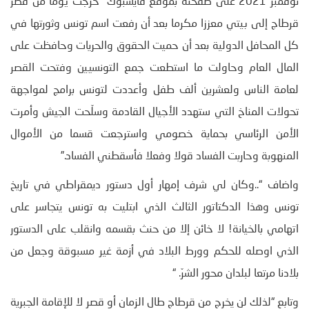
نوفمبر 2021 على صفحته بموقع فايسبوك “خرجت يوما من قصر
قرطاج إلى بيتي معززا مكرما بعد أن رفعت اسم تونس وثورتها في
كل المحافل الدولية بعد أن حميت الحقوق والحريات وحافظت على
المال العام وحاولت ما استطعت جمع التونسيين وفتحت القصر
لعامة الناس ولعشرين ألف طفل وأعددت لتونس برامج لمواجهة
تحولات المناخ التي ستهدد الأجيال القادمة وسلّحت الجيش وأمرت
الأمن الرئاسي بحماية خصومي واسترجعت قسما من الأموال
المنهوبة وحاربت الفساد قولا وفعلا فأسقطني الفساد.”
واضاف “..وكان لي شرف إمهار أول دستور ديمقراطي في تاريخ
تونس وهذا الدكتاتور الثالث الذي ابتليت به تونس يتجاسر على
اتهامي بالخيانة! لا خائن إلا من حنث بقسمه وانقلب على الدستور
الذي اوصله للحكم وورط البلاد في أزمة غير مسبوقة وجعل من
بلادنا مرتعا لبلدان محور الشرّ. “
وتابع “لذلك لن يخرج من قرطاج طال الزمان أو قصر لا للإقامة الجبرية