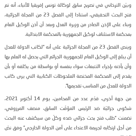
وبيّن الترخاني في تصريح سابق لوكالة تونس إفريقيا للأنباء، أنه تم
فتح البحث التحقيقي، استنادا إلى الفصل 23 من المجلة الجزائية،
وبناء على الإذن الصادر من وزيرة العدل وبعد أن أذن الوكيل العام
بمحكمة الاستئناف لوكيل الجمهورية بالمحكمة الابتدائية.
وينص الفصل 23 من المجلة الجزائية على أنه “لكاتب الدولة للعدل
أن يبلغ إلى الوكيل العام للجمهورية الجرائم التي يحصل له العلم بها
وأن يأذنه بإجراء التتبعات سواء بنفسه أو بواسطة من يكلفه أو بأن
يقدم إلى المحكمة المختصة الملحوظات الكتابية التي يرى كاتب
الدولة للعدل من المناسب تقديمها”.
من جهة أخرى، قدّم عدد من المحامين، يوم 14 أكتوبر 2021،
شكوى جزائيّة ضد الرئيس المؤقّت السابق، منصف المرزوقي،
تضمنت “طلب فتح بحث جزائي ضده وكلّ من سيكشف عنه البحث
من أجل ارتكابه لجريمة الاعتداء على أمن الدولة الخارجي” وفق نصّ