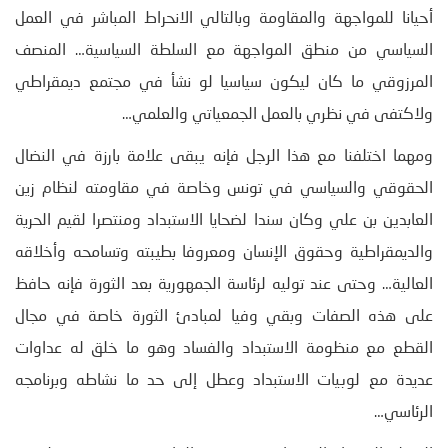
أحيانا للمواجهة والمقاومة وبالتالي الانحراط المباشر في العمل
السياسي من منطق المواجهة مع السلطة السياسية… المنصف
المرزوقي ما كان ليكون سياسيا لو نشأ في مجتمع ديمقراطي
ولاكتفى في نظري بالعمل الجمعياتي والعلمي…
ومهما اختلفنا مع هذا الرجل فإنه يبقى علامة بارزة في النضال
الحقوقي والسياسي في تونس وخاصة في مقاومته لنظام زين
العابدين بن علي وكان سندا لضحايا الاستبداد ومنتصرا لقيم الحرية
والديمقراطية وحقوق الإنسان ومعروفا بطيبته وتسامحه وأخلاقه
العالية… وحتى عند توليه لرئاسة الجمهورية بعد الثورة فإنه حافظ
على هذه الصفات وبقي وفيا لمبادئ الثورة خاصة في مجال
القطع مع منظومة الاستبداد والفساد وهو ما خلق له عداوات
عديدة مع لوبيات الاستبداد وعطل إلى حد ما نشاطه وبرنامجه
الرئاسي…