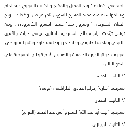
الجندوبي. كما تمّ تتويج الممثل والمخرج والكاتب السوري دريد لحّام
وتسلمها نيابة عنه عميد المسرح السوري ثامر عربدي، وكذلك تتويج
الفنان المسرحي “أومبرواز مبيا” عميد المسرح الكامروني . ومن
تونس توّجت أيام قرطاج المسرحية الفنانين عيسى حراث والأمين
النهدي ومنجية الطبوبي وعلياء حرّار وحليمة داود وبشير القهواجي.
وتوزعت جوائز الدورة الخامسة والعشرين لأيام قرطاج المسرحية على
النحو التالي :
// التانيت الذهبي:
مسرحية “بخارة” إخراج الصادق الطرابلسي (تونس)
// التانيت الفضي:
مسرحية “بيت أبو عبد الله” للمخرج أنس عبد الصمد (العراق)
// التانيت البرونزي: