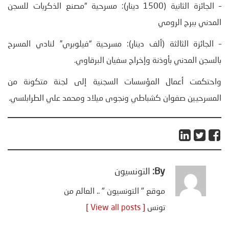
– الجائزة الثانية (1500 دينار): مسرحية “مصنع الذكريات للسجن
المدني ببرج الرومي
– الجائزة الثالثة (ألف دينار): مسرحية “فيلوبري” لنادي المسرح
بالسجن المدني بأوذنة وإخراج سفيان البرقاوي.
واحتكمت أعمال المؤسسات السجنية إلى لجنة متكونة من
المسرحيين صفوان كشباطي ونجوى ميلاد ومحمد علي الطرابلسي.
By:
التونسيون
موقع " التونسيون " .. العالم من
تونس
[ View all posts ]