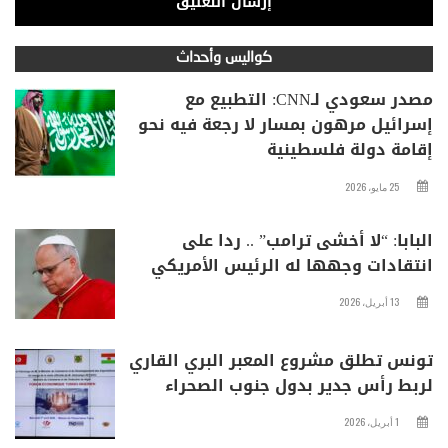
كواليس وأحداث
مصدر سعودي لـCNN: التطبيع مع
إسرائيل مرهون بمسار لا رجعة فيه نحو
إقامة دولة فلسطينية
25 مايو، 2026
البابا: “لا أخشى ترامب” .. ردا على
انتقادات وجهها له الرئيس الأمريكي
13 أبريل، 2026
تونس تطلق مشروع المعبر البري القاري
لربط رأس جدير بدول جنوب الصحراء
1 أبريل، 2026