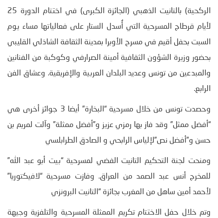
الركحية) بالتانيت الذهبي (الجائزة الكبرى) في اختتام الدورة 25
لأيام قرطاج المسرحية التي أُسدل الستار على فعالياتها مساء يوم
السبت بحفل أقيم في مسرح الأوبرا بمدينة الثقافة الشاذلي القليبي
بحضور وزيرة الشؤون الثقافية أمينة الصرارفي وكوكبة من الفنانين
والمبدعين من تونس وعديد البلدان العربية والإفريقية. وعشاق الفن
الرابع.
وحصدت تونس من خلال مسرحية “البخارة” أيضا 3 جوائز أخرى هي
“أفضل ممثل” وقد فاز بها رمزي عزيز و”أفضل ممثلة” وآلت لمريم بن
حسن و”أفضل نص”لإلياس الرابحي و الصادق الطرابلسي
ومنحت لجنة التحكيم التانيت الفضي لمسرحية “بيت أبو عبد الله”
للمخرج أنس عبد الصمد من العراق. وفازت مسرحية “لافيكتوريا”
لأحمد أمين ساهل من المغرب بجائزة “التانيت البرونزي
وتم خلال حفل الاختتام تكريم الممثلة المسرحية والتلفزية وجيهة