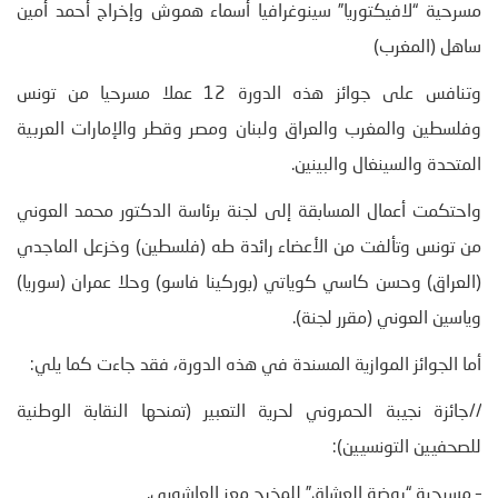
مسرحية “لافيكتوريا” سينوغرافيا أسماء هموش وإخراج أحمد أمين
ساهل (المغرب)
وتنافس على جوائز هذه الدورة 12 عملا مسرحيا من تونس
وفلسطين والمغرب والعراق ولبنان ومصر وقطر والإمارات العربية
المتحدة والسينغال والبينين.
واحتكمت أعمال المسابقة إلى لجنة برئاسة الدكتور محمد العوني
من تونس وتألفت من الأعضاء رائدة طه (فلسطين) وخزعل الماجدي
(العراق) وحسن كاسي كوياتي (بوركينا فاسو) وحلا عمران (سوريا)
وياسين العوني (مقرر لجنة).
أما الجوائز الموازية المسندة في هذه الدورة، فقد جاءت كما يلي:
//جائزة نجيبة الحمروني لحرية التعبير (تمنحها النقابة الوطنية
للصحفيين التونسيين):
– مسرحية “روضة العشاق” للمخرج معز العاشوري.