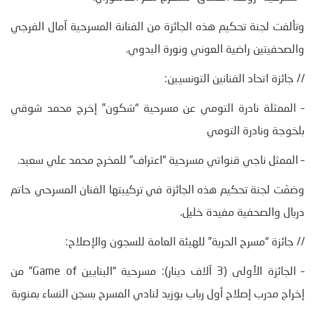
وتألفت لجنة تحكيم هذه الجائزة من الفنانة المسرحية آمال الفرجي
والصحفيتين راضية العوني ونورة البدوي.
// جائزة اتحاد الفنانين التونسيين:
– الممثلة نادرة التومي عن مسرحية “شكون” إخرج محمد شوقي
بلخوجة ونادرة التومي
– الممثل ناجي قنواتي مسرحية “اعتراف” للمخرج محمد علي سعيد.
وضمّت لجنة تحكيم هذه الجائزة في تركيبتها الفنان المسرحي حاتم
دربال والصحفية مفيدة خليل.
// جائزة “مسرح الحرية” للهيئة العامة للسجون والإصلاح:
– الجائزة الأولى (3 آلاف دينار): مسرحية “البنايين Game of” من
إخراج مدرب إصلاح أول رباب بوزيد لنادي المسرح بسجن النساء بمنوبة