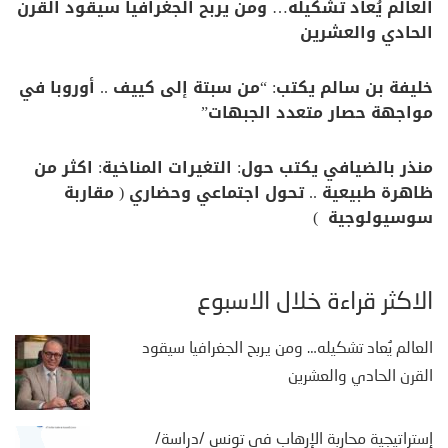
العالم يُعاد تشكيله… ومن يربح الجغرافيا سيقود القرن
الحادي والعشرين
خليفة بن سالم يكتب: “من سبتة إلى كييف .. أوروبا في
مواجهة حصار متعدد الجبهات”
منذر بالضيافي يكتب حول: التغيرات المناخية: اكثر من
ظاهرة طبيعية .. تحول اجتماعي وحضاري ( مقاربة
سوسيولوجية )
الأكثر قراءة خلال الأسبوع
العالم يُعاد تشكيله… ومن يربح الجغرافيا سيقود
القرن الحادي والعشرين
إستراتيجية محاربة الإرهاب في تونس /دراسة/