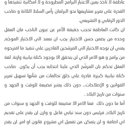
عاطفة لا تأخذ بعين الاعتبار البرامج المطروحة و لا امكانية تنفيذها و
القدرة على تمرير مشاريعها نحو البرلمان رأس السلط الثلاثة و صاحب
الدور الرقابي و التشريعي.
ان كانت العاطفة تحجب حقيقة الأمر عن عيون الناخب فان العقل
وحده من يضمن حسن الاختيار. يجب ان نعمد الى الاختيار الموجّه,
يعني ان نوجه الاختيار الى المرشحين القادرين على تنفيذ ما اقترحوه
من برامج و هو الامر الذي لن يتحقق الا بوجود كتلة نيابية وازنة. لغة
العقل تحكم بان المرشّح الذي علينا انتخابه يجب أن يكون صاحب
كتلة نيابية كبيرة قادرة على خلق تحالفات من شأنها تسهيل تمرير
القوانين و الإصلاحات… دون ذلك يعتبر مضيعة للوقت و الجهد و
سنوات من تاريخ البلاد .
أما ما دون ذلك فما الامر الا مضيعة للوقت و الجهد و سنوات من
تاريخ البلاد, فرئيس دون سند نيابي فاعل و وازن لن يقدر على تقديم
اي اضافة و لن يتمكن من تفعيل اي مشروع قانون او امر, لن يقدر