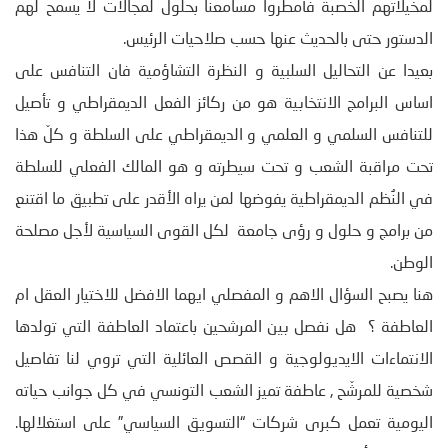
لمخيلاتهم الخصبة فأمطروا مسامعنا بحلول لمجالات لا يسمح لهم
الدستور حتى بالحديث عنها حسب صلاحيات الرئيس.
بعيدا عن التحاليل السلبية و النظرة التشاؤمية فان التنافس على
اساس البرامج الانتخابية هو من ركائز الفعل الديمقراطي و تأصيل
للتنافس السلمي و العلمي و الديمقراطي على السلطة و كلّ هذا
تحت مراقبة الشعب و تحت سيطرته و هو المالك الفعلي للسلطة
في النُظم الديمقراطية يفوضها لمن يراه الأقدر على تطبيق ما اقتنع
من برامج و حلول و رؤى جامعة لكل القوى السياسية لأجل مصلحة
الوطن.
هنا يصبح السؤال الاهم و المفصلي ايهما الافضل للاختيار العقل ام
العاطفة ؟ هل نفصل بين المرشحين باعتماد العاطفة التي تولدها
الانتماءات الايديولوجية و القصص العائلية التي تروي لنا تفاصيل
شخصية للمرشّح , عاطفة تميز الشعب التونسي في كل جوانب حياته
اليومية تعمل كبرى شركات “التسويق السياسي” على استغلالها.