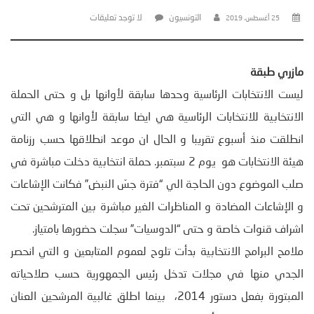
التونسيون
لا توجد تعليقات
25 أغسطس، 2019
مازري طبقة
ليست الانتخابات الرئاسية وحدها سابقة لأوانها بل و حتى الحملة
الانتخابية للانتخابات الرئاسية هي ايضا سابقة لأوانها و هي التي
انطلقت منذ أسبوع تقريبا و الحال ان موعد انطلاقها حسب رزنامة
هيئة الانتخابات هو يوم 2 سبتمبر. حملة انتخابية دخلت مباشرة في
صلب الموضوع دون الحاجة الي “فترة جسّ النبض” فكانت الإشاعات
و الإشاعات المضادة و المناظرات الغير مباشرة بين المترشحين تحت
اشراف قنوات خاصة و حتى “الدوسيات” سجلت حضورها بامتياز.
ملامح البرامج الانتخابية بدأت تلوح لعموم المتابعين و التي انحصر
الجدي منها في مجلات تدخل رئيس الجمهورية حسب صلاحياته
المبتورة بفعل دستور 2014، بينما اطلق غالبية المرشحين العنان