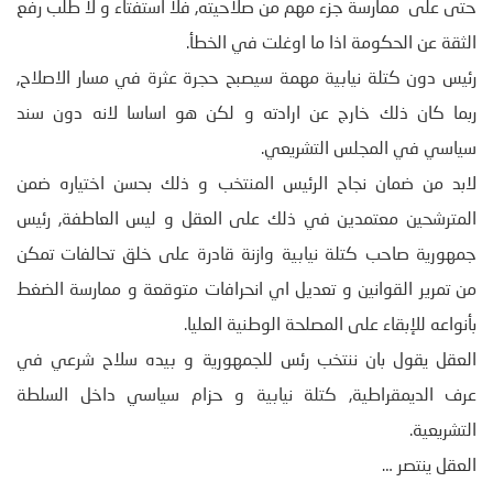
حتى على ممارسة جزء مهم من صلاحيته, فلا استفتاء و لا طلب رفع
الثقة عن الحكومة اذا ما اوغلت في الخطأ.
رئيس دون كتلة نيابية مهمة سيصبح حجرة عثرة في مسار الاصلاح,
ربما كان ذلك خارج عن ارادته و لكن هو اساسا لانه دون سند
سياسي في المجلس التشريعي.
لابد من ضمان نجاح الرئيس المنتخب و ذلك بحسن اختياره ضمن
المترشحين معتمدين في ذلك على العقل و ليس العاطفة, رئيس
جمهورية صاحب كتلة نيابية وازنة قادرة على خلق تحالفات تمكن
من تمرير القوانين و تعديل اي انحرافات متوقعة و ممارسة الضغط
بأنواعه للإبقاء على المصلحة الوطنية العليا.
العقل يقول بان ننتخب رئس للجمهورية و بيده سلاح شرعي في
عرف الديمقراطية, كتلة نيابية و حزام سياسي داخل السلطة
التشريعية.
العقل ينتصر …