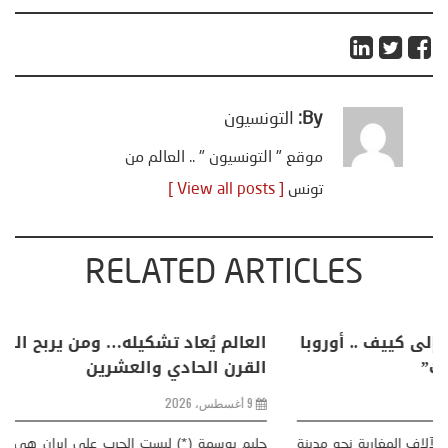
By:
التونسيون
موقع " التونسيون " .. العالم من
تونس
[ View all posts ]
RELATED ARTICLES
خليفة بن سالم يكتب: “من سبتة إلى كييف .. أوروبا
في مواجهة حصار متعدد الجبهات”
2 أغسطس، 2026
خليفة بن سالم أثارت موجة النزوح الجماعي لآلاف المغاربة نحو مدينة