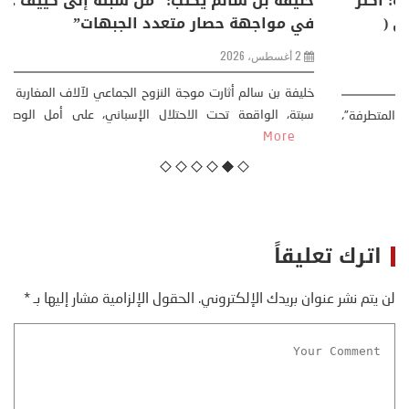
منذر بالضيافي يكتب حول: التغيرات المناخية: اكثر
من ظاهرة طبيعية .. تحول اجتماعي وحضاري (
مقاربة سوسيولوجية )
23 يوليو، 2026
كتب: منذر بالضيافي بدأت قصتي مع التغييرات المناخية ” المتطرفة”،
منذ نهاية ثمانينات القرن الماضي، حين أطردنا ...
More
اترك تعليقاً
لن يتم نشر عنوان بريدك الإلكتروني.
الحقول الإلزامية مشار إليها بـ
*