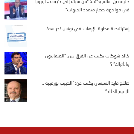
خليفة بن سالم يكتب: “من سبتة إلى كييف .. أوروبا
في مواجهة حصار متعدد الجبهات”
إستراتيجية محاربة الإرهاب في تونس /دراسة/
خالد شوكات يكتب عن الفرق بين: “العثمانيون
والأتراك” ؟
صلاح قايد السبسي يكتب عن: “الحبيب بورقيبة ..
الزعيم الخالد”