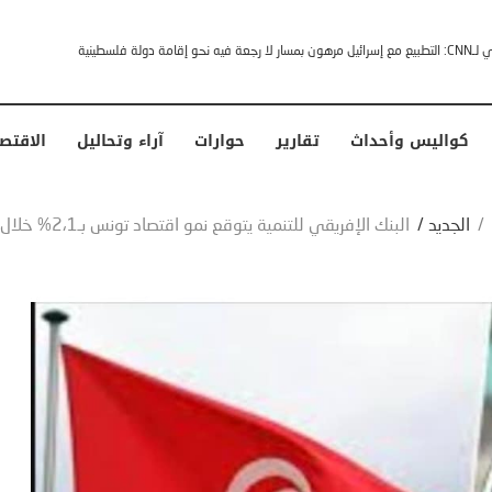
خشى ترامب” .. ردا على انتقادات وجهها له الرئيس الأمريكي
كواليس وأحداث
تقارير
حوارات
آراء وتحاليل
الاقتص
/
الجديد
/
البنك الإفريقي للتنمية يتوقع نمو اقتصاد تونس بـ2،1% خلال 2024