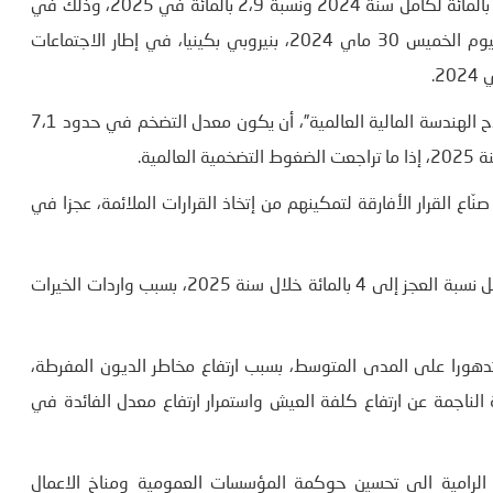
توقع البنك الإفريقي للتنمية أن يبلغ النمو في تونس نسبة 2،1 بالمائة لكامل سنة 2024 ونسبة 2،9 بالمائة في 2025، وذلك في
تقرير حول الافاق الاقتصادية في افريقيا 2024، تمّ تقديمه، اليوم الخميس 30 ماي 2024، بنيروبي بكينيا، في إطار الاجتماعات
ح الهندسة المالية العالمية”، أن يكون معدل التضخم في حدود 7،1
نّاع القرار الأفارقة لتمكينهم من إتخاذ القرارات الملائمة، عجزا في
في المقابل، توقع التقرير تعمق عجز الحساب الجاري تدريجيا، لتصل نسبة العجز إلى 4 بالمائة خلال سنة 2025، بسبب واردات الخيرات
تدهورا على المدى المتوسط، بسبب ارتفاع مخاطر الديون المفرطة،
 الناجمة عن ارتفاع كلفة العيش واستمرار ارتفاع معدل الفائدة في
لك الرامية الى تحسين حوكمة المؤسسات العمومية ومناخ الاعمال