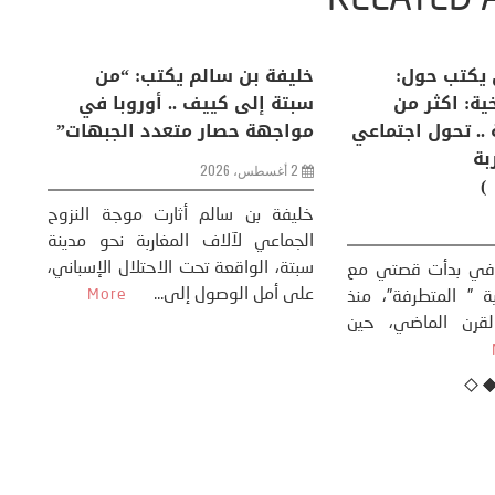
RELATED 
لكبرى .. كيف
منذر بالضيافي يكتب حول:
خل
إنسان والعالم؟
التغيرات المناخية: اكثر من
سب
ظاهرة طبيعية .. تحول اجتماعي
مو
وحضاري ( مقاربة
سوسيولوجية )
ضيافي ** المنعطف
تحول السوسيولوجي،
خل
23 يوليو، 2026
 القوة عالميًا، **
ال
تاريخ...
More
سب
كتب: منذر بالضيافي بدأت قصتي مع
عل
التغييرات المناخية ” المتطرفة”، منذ
نهاية ثمانينات القرن الماضي، حين
أطردنا ...
More