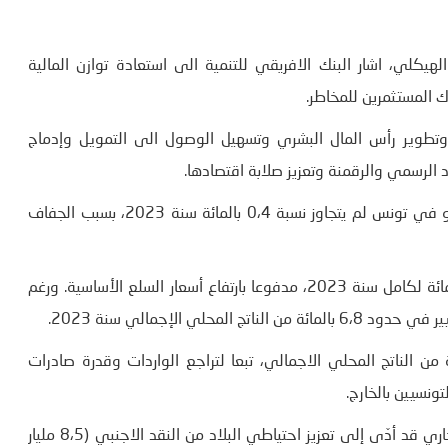
هيكلي، اشار البنك الافريقي للتنمية الى استعادة توازن المالية
 المستثمرين للمخاطر.
ل وتطوير رأس المال البشري وتسهيل الوصول الى التمويل وإدماج
لرسمي والرقمنة وتعزيز صلابة اقتصادها.
وذكر البنك الافريقي للتنمية، في السياق ذاته، بأنّ معدل النمو في تونس لم يتجاوز نسبة 0،4 بالمائة سنة 2023، بسبب الجفاف
وواصل التضخم ارتفاعه، وفق المصدر ذاته، وبلغ معدله 9،3 بالمائة لكامل سنة 2023، مدفوعا بارتفاع أسعار السلع الأساسية. ورغم
ساب الجاري، خلال الفترة ذاتها، نسبة 2،8 بالمائة من الناتج المحلي الاجمالي، تبعا لتراجع الواردات وقدرة صادرات
ونسيين بالخارج.
وأوضح البنك الافريقي للتنمية، أنّ التحسن في عجز الحساب الجاري قد أدّى إلى تعزيز احتياطي البلاد من النقد الاجنبي (8،5 مليار