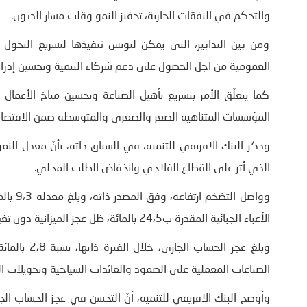
والتحكم في النفقات الجارية، تحفيز النمو وقلب مسار الديون.
ومن بين التدابير، التي يمكن لتونس تنفيذها لتسريع التحول ال
العمومية من اجل الحصول على دعم شركاء التنمية وتحسين إدراك
كما يتعلّق الأمر بتسريع تأهيل الصناعة وتحسين مناخ الأعما
المؤسسات المتناهية الصغر والصغرى والمتوسطة ضمن الاقتصاد ا
الذي أثر على القطاع الفلاحي وانخفاض الطلب المحلي.
الأعباء الجبائية المقدرة ب24،5 بالمائة، ظل عجز الميزانية دون تغيير في حدود 6،8 بالمائة من الناتج المحلي الإجمالي سنة 2023.
وبلغ عجز الح
الصناعات المعملية على الصمود والعائدات السياحية وتحويلات الت