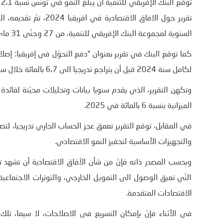
السنوية لمجموعة البنك الإفريقي للتنمية، من 27 وحتّى 31 ماي 2024.
كما توقع البنك في تقرير بعنوان “دفع التحوّل في إفريقيا: إصلا
لكامل سنة 2024 قبل أن يتراجع ​​تدريجيا الى 6،7 بالمائة خلال سنة 2025، إذا ما تراجعت الضغوط التضخمية العالمية.
وتكهن التقرير، الذي يقدم سنويا بيانات وتحليلات محيّنة لفائدة ص
الميزانية بنسبة 6 بالمائة في 2025.
والتجهيزات الأساسية لتحفيز النمو الاقتصادي.
وبحسب المصدر ذاته فإنّ من شأن الآفاق الاقتصادية أن تشهد 
التّي تعيق الوصول الى التمويل الخارجي، والتوترات الاجتماعية
الاقتصادات المتقدمة.
في الأثناء فإنّ بإمكان التسريع في الاصلاحات، لا سيما، ت