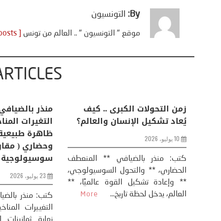
By:
التونسيون
موقع " التونسيون " .. العالم من تونس
[ View all posts ]
ARTICLES
اعات
تحليل اخباري/ أمريكا وايران:
زمن التحولات ا
من
عودة الحرب .. و “هرمز” مربط
يُعاد تشكيل ال
الفرس
10 يوليو، 2026
8 يوليو، 2026
كتب: منذر بال
الحضاري، ** وال
عيد،
تحليل – منذر بالضيافي عاد الرئيس
** وإعادة تشكيل
طلسي
الأمريكي دونالد ترامب إلى قصف
العالم، يدخل لحظة 
أسره،
ايران، وذلك ردا على ما اعتبره الرئيس
دونالد ترامب، ...
More