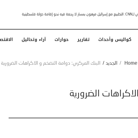
خشى ترامب” .. ردا على انتقادات وجهها له الرئيس الأمريكي
كواليس وأحداث
تقارير
حوارات
آراء وتحاليل
الاقتص
Home
/
الجديد
/
البنك المركزي: دوامة التضخم و الاكراهات الضرورية
لاكراهات الضرورية