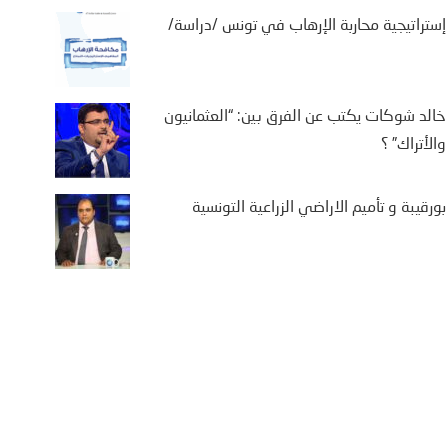
إستراتيجية محاربة الإرهاب في تونس /دراسة/
خالد شوكات يكتب عن الفرق بين: “العثمانيون
والأتراك” ؟
بورقيبة و تأميم الاراضي الزراعية التونسية
يفة بن سالم يكتب: “من
تة إلى كييف .. أوروبا في
اجهة حصار متعدد الجبهات”
2 أغسطس، 2026
يفة بن سالم أثارت موجة النزوح
جماعي لآلاف المغاربة نحو مدينة
تة، الواقعة تحت الاحتلال الإسباني،
ى أمل الوصول إلى...
More