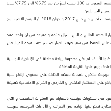
أثار القرار الصادر عن مجلس ادارة البنك المركزي بالترفيع في النسبة المديرية ب 100 نقطة ليمرّ من من 6,75% الى 7,75% جدلا
 عموم المواطنين.
خاصة و انّ الترفيع في هذه النسبة بدأ منذ افريل 2017 لتليها ترفيعات أخرى في ماي 2017 و جوان 2018 ثمّ الترفيع الاخير بتاريخ
ار التضخم المالي و التي لا تزال قائمة و مفزعة في آن واحد. فقد
ة على الضغط في سعر صرف الدينار حيث تراجعت قيمة الدينار في
نها للأسف لم تكن مصحوبة بزيادة معادلة في الإنتاجية التونسية
ادة توزيع عادية للقيمة المضافة.
 و موجعة ستكون لامحالة باهضه الكلفة على مستوى ارتفاع نسبة
باشر على الاستثمار الداخلي و الخارجي و الشرائح الاجتماعية ضعيفة
تقرة في مستويات مرتفعة بالمقارنة مع السنوات المنقضية و التي
لي, نذكر منها الزيادة في الضرائب و الأداءات الموظفة بموجب