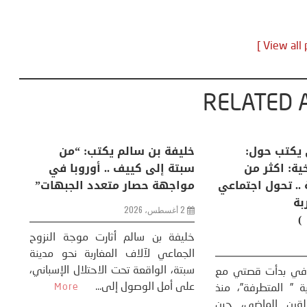
RELATED 
لكبرى .. كيف
منذر بالضيافي يكتب حول:
خل
إنسان والعالم؟
التغيرات المناخية: اكثر من
سب
ظاهرة طبيعية .. تحول اجتماعي
مو
وحضاري ( مقاربة
سوسيولوجية )
ضيافي ** المنعطف
تحول السوسيولوجي،
خل
23 يوليو، 2026
 القوة عالميًا، **
ال
تاريخ...
More
سب
كتب: منذر بالضيافي بدأت قصتي مع
عل
التغييرات المناخية ” المتطرفة”، منذ
نهاية ثمانينات القرن الماضي، حين