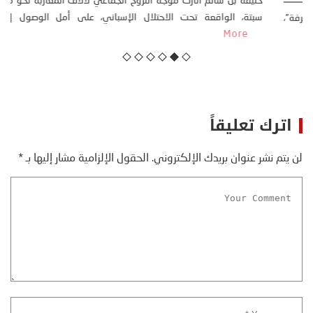
كتب: منذر بالضيافي بدأت قصتي مع التغييرات المناخية ” المتطرفة”،
منذ نهاية ثمانينات القرن الماضي، حين أطردنا ...
More
اترك تعليقاً
لن يتم نشر عنوان بريدك الإلكتروني.
الحقول الإلزامية مشار إليها بـ
*