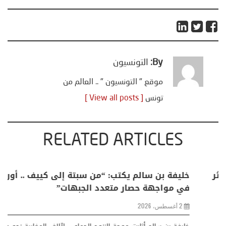
By:
التونسيون
موقع " التونسيون " .. العالم من
تونس
[ View all posts ]
RELATED ARTICLES
منذر بالضيافي يكتب حول: التغيرات المناخية: اكثر
من ظاهرة طبيعية .. تحول اجتماعي وحضاري (
مقاربة سوسيولوجية )
23 يوليو، 2026